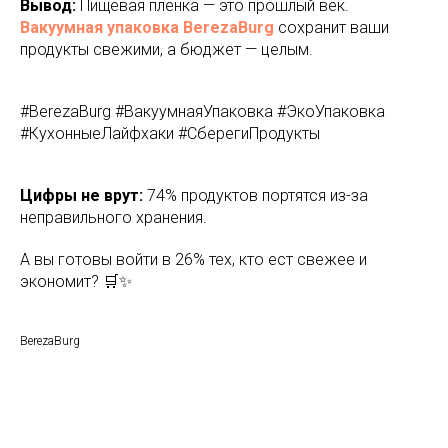
Вывод:
Пищевая пленка — это прошлый век.
Вакуумная упаковка BerezaBurg
сохранит ваши
продукты свежими, а бюджет — целым.
#BerezaBurg #ВакуумнаяУпаковка #ЭкоУпаковка
#КухонныеЛайфхаки #СберегиПродукты
Цифры не врут:
74% продуктов портятся из-за
неправильного хранения.
А вы готовы войти в 26% тех, кто ест свежее и
экономит? 🛒✨
BerezaBurg