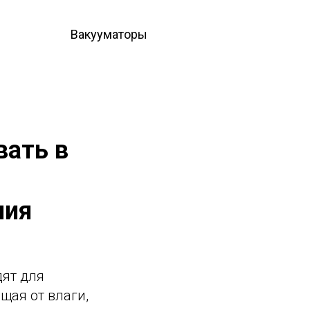
Вакууматоры
вать в
ния
ят для
щая от влаги,