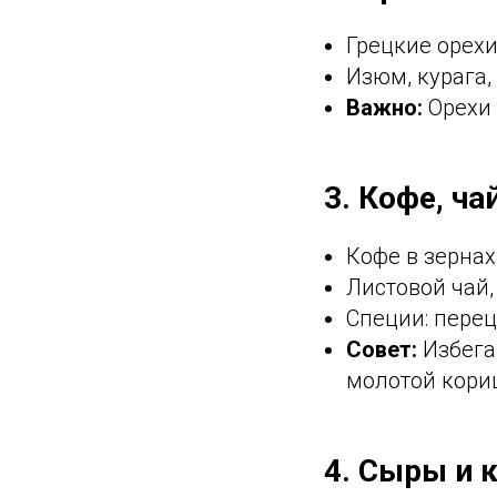
Грецкие орехи
Изюм, курага,
Важно:
Орехи 
3. Кофе, ча
Кофе в зернах
Листовой чай,
Специи: перец
Совет:
Избега
молотой кориц
4. Сыры и 