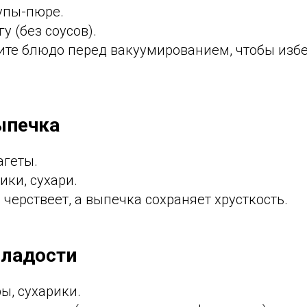
упы-пюре.
у (без соусов).
те блюдо перед вакуумированием, чтобы изб
выпечка
агеты.
ики, сухари.
 черствеет, а выпечка сохраняет хрусткость.
сладости
ы, сухарики.