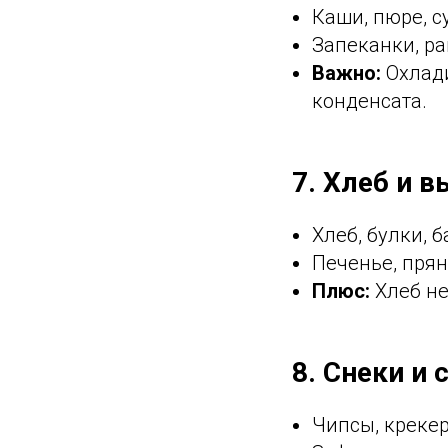
Каши, пюре, с
Запеканки, раг
Важно:
Охлади
конденсата.
7. Хлеб и 
Хлеб, булки, б
Печенье, прян
Плюс:
Хлеб не
8. Снеки и 
Чипсы, крекер