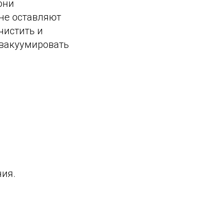
они
 не оставляют
чистить и
 вакуумировать
ния.