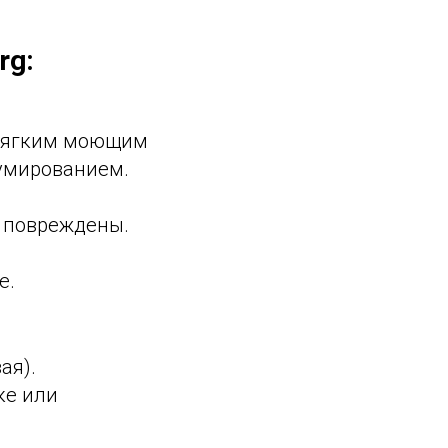
rg:
 мягким моющим
умированием.
е повреждены.
е.
ая).
ке или