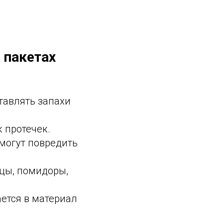
 пакетах
тавлять запахи
к протечек.
могут повредить
цы, помидоры,
ается в материал