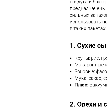
воздуха и бакте
предназначены д
сильных запахов
использовать по
в таких пакетах:
1. Сухие с
Крупы: рис, гр
Макаронные и
Бобовые: фасо
Мука, сахар, с
Плюс:
Вакууми
2. Орехи и