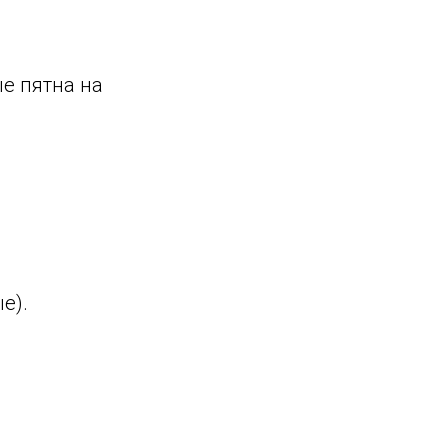
е пятна на
е).