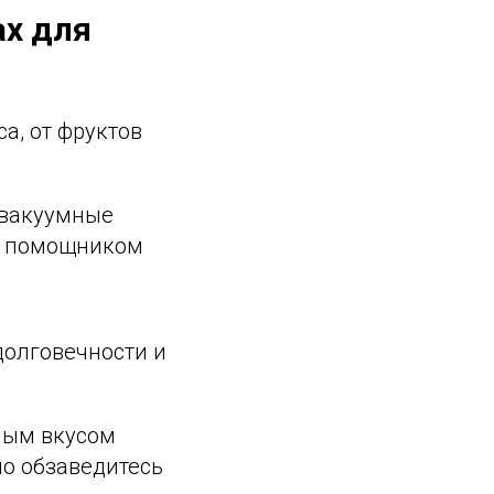
ах для
а, от фруктов
, вакуумные
м помощником
долговечности и
ным вкусом
но обзаведитесь