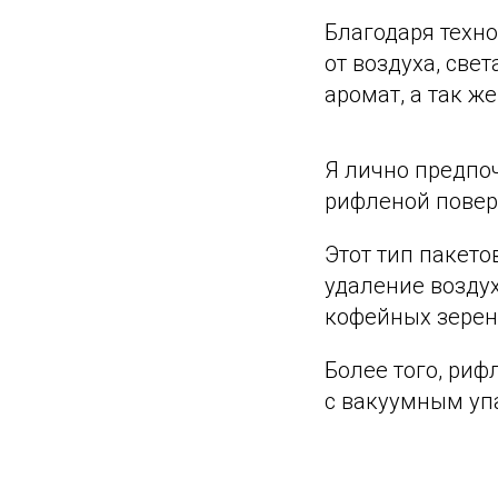
Благодаря техн
от воздуха, све
аромат, а так ж
Я лично предпо
рифленой повер
Этот тип пакето
удаление возду
кофейных зерен
Более того, ри
с вакуумным уп