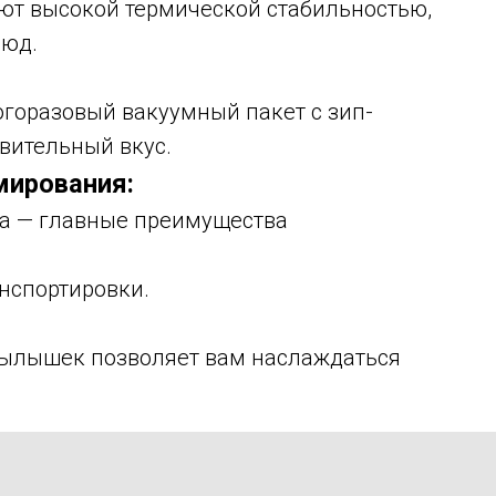
ют высокой термической стабильностью,
люд.
огоразовый вакуумный пакет с зип-
ивительный вкус.
мирования:
та — главные преимущества
анспортировки.
рылышек позволяет вам наслаждаться