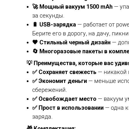
🚀 Мощный вакуум 1500 mAh
— упа
за секунды.
🔋 USB-зарядка
— работает от powe
Берите его в дорогу, на дачу, пикни
🖤 Стильный черный дизайн
— доп
🔄 Многоразовые пакеты в компл
💡 Преимущества, которые вас удив
✅ Сохраняет свежесть
— никакой 
✅ Экономит деньги
— меньше испо
сбережений.
✅ Освобождает место
— вакуум у
✅ Прост в использовании
— одна к
заряда.
🎁 Комплектация: