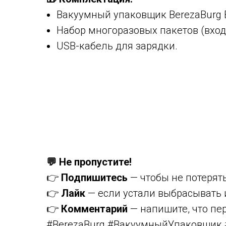
Вакуумный упаковщик BerezaBurg B
Набор многоразовых пакетов (вход
USB-кабель для зарядки.
💬 Не пропустите!
👉
Подпишитесь
— чтобы не потерят
👉
Лайк
— если устали выбрасывать 
👉
Комментарий
— напишите, что пе
#BerezaBurg #ВакуумныйУпаковщик