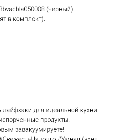
bvacbla050008 (черный).
ят в комплект).
ь лайфхаки для идеальной кухни.
испорченные продукты.
рвым завакуумируете!
 #СвежестьНадолго #УмнаяКухня