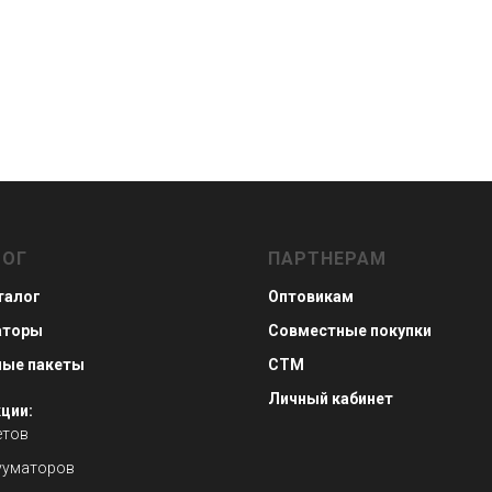
ЛОГ
ПАРТНЕРАМ
талог
Оптовикам
аторы
Совместные покупки
ные пакеты
СТМ
Личный кабинет
ции:
етов
ууматоров