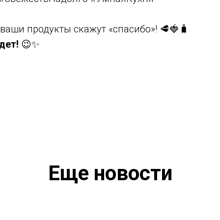
 ваши продукты скажут «спасибо»! 🥩🍓🧳
дет!
😉✨
Еще новости