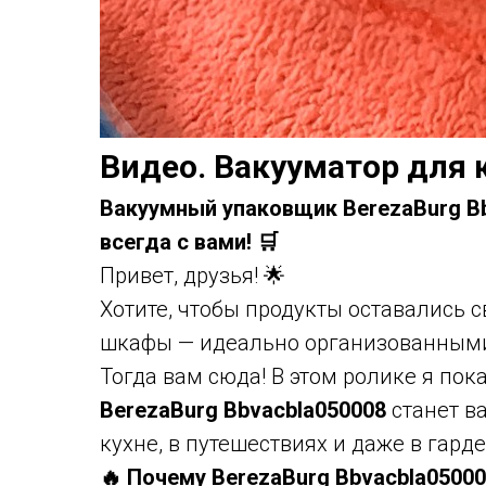
Видео. Вакууматор для 
Вакуумный упаковщик BerezaBurg B
всегда с вами! 🛒
Привет, друзья! 🌟
Хотите, чтобы продукты оставались
шкафы — идеально организованным
Тогда вам сюда! В этом ролике я пок
BerezaBurg Bbvacbla050008
станет 
кухне, в путешествиях и даже в гарде
🔥 Почему BerezaBurg Bbvacbla0500