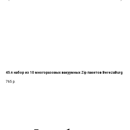
rg
45 л набор из 10 многоразовых вакуумных Zip пакетов BerezaBurg
44 
765
р.
75