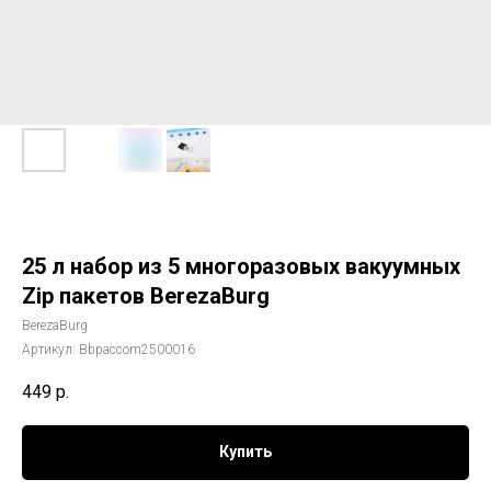
25 л набор из 5 многоразовых вакуумных
Zip пакетов BerezaBurg
BerezaBurg
Артикул:
Bbpaccom2500016
449
р.
Купить