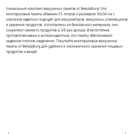
Уникальный комплект вакуумных пакетов от BerezaBurg! Эти
многоразовые пакеты объемом 25 литров и размером 30x34 см с
клапаном идеально подходят для вакууматоров, вакуумных упаковщиков
и хранения продуктов. Изготовлены из безопасного материала, они
сохраняют свежесть продуктов в 3-8 раз дольше. Влагостойкие,
противоплесневые и антиоксидантные, эти пакеты обеспечивают
надежное плотное соединение. Покупайте многоразовые вакуумные
пакеты от BerezaBurg для удобного и экономичного хранения пищевых
продуктов и вещей.